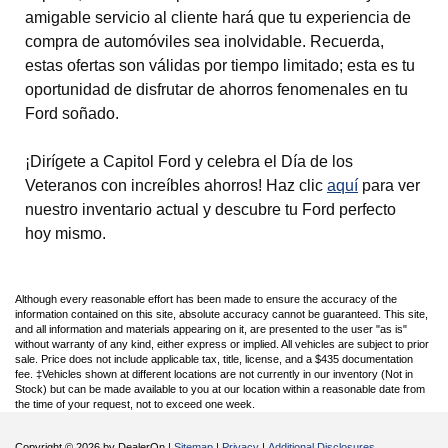
amigable servicio al cliente hará que tu experiencia de
compra de automóviles sea inolvidable. Recuerda,
estas ofertas son válidas por tiempo limitado; esta es tu
oportunidad de disfrutar de ahorros fenomenales en tu
Ford soñado.
¡Dirígete a Capitol Ford y celebra el Día de los
Veteranos con increíbles ahorros! Haz clic
aquí
para ver
nuestro inventario actual y descubre tu Ford perfecto
hoy mismo.
Although every reasonable effort has been made to ensure the accuracy of the
information contained on this site, absolute accuracy cannot be guaranteed. This site,
and all information and materials appearing on it, are presented to the user "as is"
without warranty of any kind, either express or implied. All vehicles are subject to prior
sale. Price does not include applicable tax, title, license, and a $435 documentation
fee. ‡Vehicles shown at different locations are not currently in our inventory (Not in
Stock) but can be made available to you at our location within a reasonable date from
the time of your request, not to exceed one week.
Copyright © 2026
by DealerOn
|
Sitemap
|
Privacy
|
Additional Disclosures