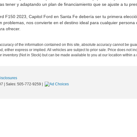
s tener y adaptando un plan de financiamiento que se ajuste a tu pre
F150 2023, Capitol Ford en Santa Fe debería ser tu primera elección. 
 sin problemas, nos convierte en el destino ideal para cualquier perso
ra ofrecer.
curacy of the information contained on this site, absolute accuracy cannot be guar
nd, either express or implied. All vehicles are subject to prior sale. Price does not 
our inventory (Not in Stock) but can be made available to you at our location within 
Disclosures
07
| Sales:
505-772-9259
|