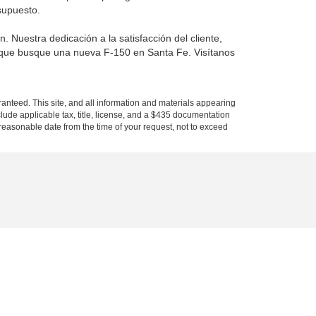
supuesto.
Nuestra dedicación a la satisfacción del cliente,
na que busque una nueva F-150 en Santa Fe. Visítanos
anteed. This site, and all information and materials appearing
include applicable tax, title, license, and a $435 documentation
a reasonable date from the time of your request, not to exceed