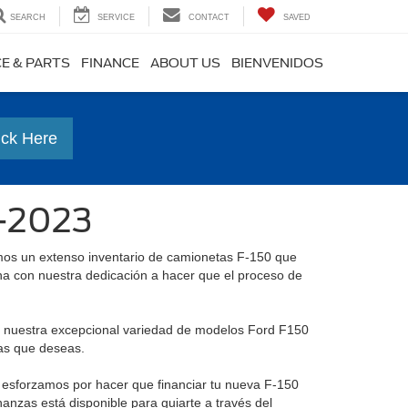
SEARCH
SERVICE
CONTACT
SAVED
CE & PARTS
FINANCE
ABOUT US
BIENVENIDOS
ick Here
0-2023
mos un extenso inventario de camionetas F-150 que
a con nuestra dedicación a hacer que el proceso de
Con nuestra excepcional variedad de modelos Ford F150
cas que deseas.
s esforzamos por hacer que financiar tu nueva F-150
nanzas está disponible para guiarte a través del