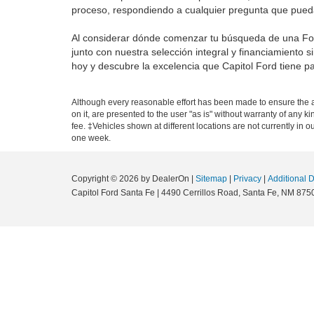
proceso, respondiendo a cualquier pregunta que pueda
Al considerar dónde comenzar tu búsqueda de una Ford 
junto con nuestra selección integral y financiamiento
hoy y descubre la excelencia que Capitol Ford tiene pa
Although every reasonable effort has been made to ensure the ac
on it, are presented to the user "as is" without warranty of any ki
fee. ‡Vehicles shown at different locations are not currently in 
one week.
Copyright © 2026
by DealerOn
|
Sitemap
|
Privacy
|
Additional 
Capitol Ford Santa Fe
|
4490 Cerrillos Road,
Santa Fe,
NM
875