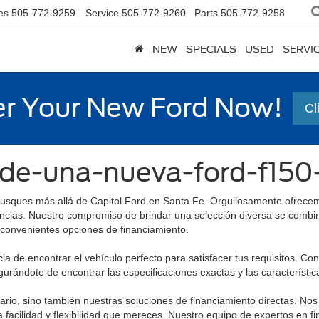
es
505-772-9259
Service
505-772-9260
Parts
505-772-9258
NEW
SPECIALS
USED
SERVI
r Your New Ford Now!
Cl
-de-una-nueva-ford-f15
usques más allá de Capitol Ford en Santa Fe. Orgullosamente ofrece
ncias. Nuestro compromiso de brindar una selección diversa se combin
 convenientes opciones de financiamiento.
a de encontrar el vehículo perfecto para satisfacer tus requisitos. 
rándote de encontrar las especificaciones exactas y las característi
tario, sino también nuestras soluciones de financiamiento directas. No
 facilidad y flexibilidad que mereces. Nuestro equipo de expertos en fi